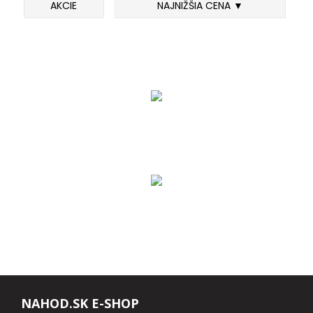
AKCIE
NAJNIŽŠIA CENA ▼
FEEDER PRÚTY
TELESKOPICKÉ PRÚTY
SUMCOVÉ A MORSKÉ PRÚTY
PRÍVLAČOVÉ PRÚTY
BIČE A DELIČKY
SPODOVÉ A MARKEROVACIE PRÚTY
FEEDER ŠPIČKY
MATCHOVÉ A BOLOGNESOVÉ PRÚTY
NAHOD.SK E-SHOP
CESTOVNÉ PRÚTY