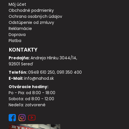
Môj účet
Obchodné podmienky
DOPLNKY K PRÚTOM
Ochrana osobných údajov
Odstúpenie od zmluvy
Reklamácie
Udice na dierky
Doprava
Platba
PUZDRÁ NA PRÚTY
KONTAKTY
Predajňa:
Andreja Hlinku 3044/14,
NAVIJAKY
92601 Sereď
Telefón:
0948 610 250, 0911 350 400
PREDNÁ BRZDA
E-Mail:
info@nahod.sk
Otváracie hodiny:
BAITRUNNER
Po - Pia: od 8:00 - 18:00
Sobota: od 8:00 - 12:00
MULTIPLIKÁTORY
Nedeľa: zatvorené
NÁHRADNÉ CIEVKY