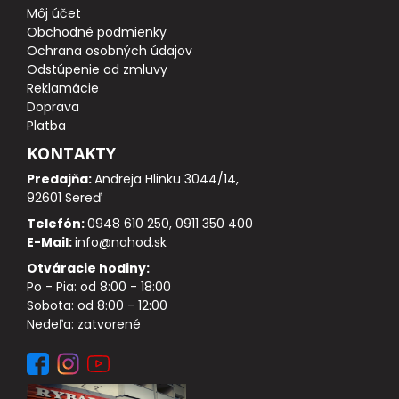
Môj účet
Obchodné podmienky
DOPLNKY K PRÚTOM
Ochrana osobných údajov
Odstúpenie od zmluvy
Reklamácie
Udice na dierky
Doprava
Platba
PUZDRÁ NA PRÚTY
KONTAKTY
Predajňa:
Andreja Hlinku 3044/14,
NAVIJAKY
92601 Sereď
Telefón:
0948 610 250, 0911 350 400
PREDNÁ BRZDA
E-Mail:
info@nahod.sk
Otváracie hodiny:
BAITRUNNER
Po - Pia: od 8:00 - 18:00
Sobota: od 8:00 - 12:00
MULTIPLIKÁTORY
Nedeľa: zatvorené
NÁHRADNÉ CIEVKY