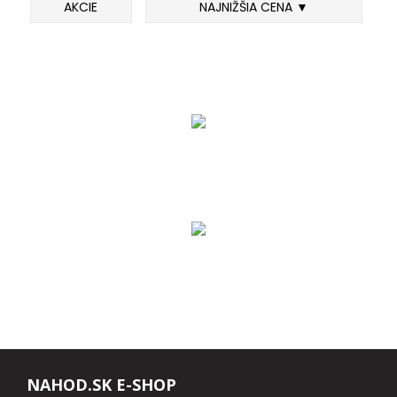
AKCIE
NAJNIŽŠIA CENA ▼
FEEDER PRÚTY
TELESKOPICKÉ PRÚTY
SUMCOVÉ A MORSKÉ PRÚTY
PRÍVLAČOVÉ PRÚTY
BIČE A DELIČKY
SPODOVÉ A MARKEROVACIE PRÚTY
FEEDER ŠPIČKY
MATCHOVÉ A BOLOGNESOVÉ PRÚTY
NAHOD.SK E-SHOP
CESTOVNÉ PRÚTY