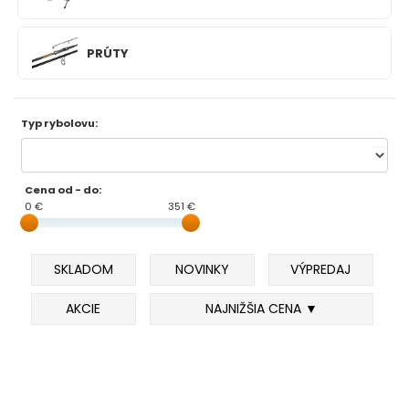
FEEDER PRÚTY
PRÚTY
TELESKOPICKÉ PRÚTY
Typ rybolovu:
SUMCOVÉ A MORSKÉ PRÚTY
PRÍVLAČOVÉ PRÚTY
Cena od - do:
0 €
351 €
BIČE A DELIČKY
SKLADOM
SPODOVÉ A MARKEROVACIE PRÚTY
NOVINKY
VÝPREDAJ
AKCIE
NAJNIŽŠIA CENA ▼
FEEDER ŠPIČKY
MATCHOVÉ A BOLOGNESOVÉ PRÚTY
CESTOVNÉ PRÚTY