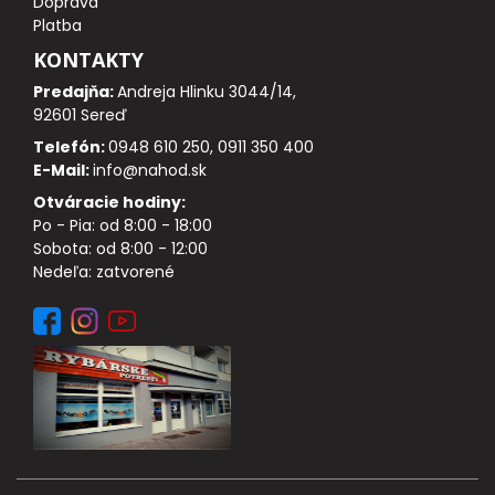
Doprava
DOPLNKY K NAVIJAKOM
Platba
KONTAKTY
SPODOVÉ NAVIJAKY
Predajňa:
Andreja Hlinku 3044/14,
92601 Sereď
BIŽUTÉRIA
Telefón:
0948 610 250, 0911 350 400
E-Mail:
info@nahod.sk
VLASCE, ŠNÚRY, PLETENKY
Otváracie hodiny:
Po - Pia: od 8:00 - 18:00
HÁČIKY
Sobota: od 8:00 - 12:00
Nedeľa: zatvorené
OBRATLÍKY A KARABÍNKY
MONTÁŽE A KLIPY
hotové náväzce
HADIČKY, PREVLEKY, ROVNÁTKA