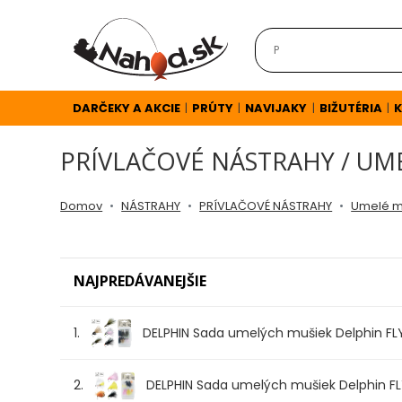
DARČEKY
A
AKCIE
DARČEKY A AKCIE
PRÚTY
NAVIJAKY
BIŽUTÉRIA
K
|
|
|
|
PRÍVLAČOVÉ NÁSTRAHY / UM
NOVINKY
Domov
NÁSTRAHY
PRÍVLAČOVÉ NÁSTRAHY
Umelé m
v
E-
NAJPREDÁVANEJŠIE
SHOPE
1.
DELPHIN Sada umelých mušiek Delphin FLY
TOP
AKCIE
2.
DELPHIN Sada umelých mušiek Delphin FL