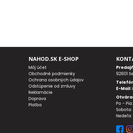
PRÚTY
TELESKOPICKÉ
PRÚTY
SUMCOVÉ
NAHOD.SK E-SHOP
KONT
A
Môj účet
Predaj
MORSKÉ
Obchodné podmienky
92601 S
Ochrana osobných údajov
Telefó
PRÚTY
Odstúpenie od zmluvy
E-Mail:
Reklamácie
Otvára
PRÍVLAČOVÉ
Doprava
Po - Pia
Platba
PRÚTY
Sobota: 
Nedeľa:
BIČE