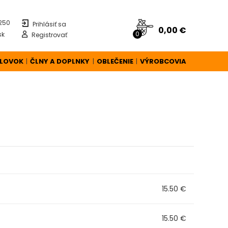
 250
Prihlásiť sa
0,00 €
0
sk
Registrovať
ÚLOVOK
ČLNY A DOPLNKY
OBLEČENIE
VÝROBCOVIA
|
|
|
15.50 €
15.50 €