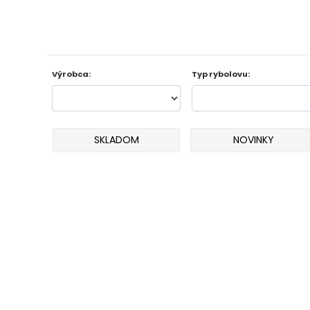
Odporúčame
Darčeky
AKCIA
Výrobca:
Typ rybolovu:
1+1
AKCIOVÝ
SKLADOM
NOVINKY
CAMPING
PRÚTY
KAPROVÉ
PRÚTY
FEEDER