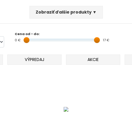
Zobraziť ďalšie produkty ▼
Cena od - do:
0 €
17 €
VÝPREDAJ
AKCIE