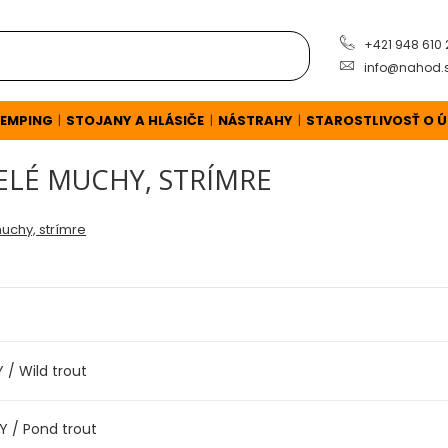
+421 948 610
info@nahod.
EMPING
STOJANY A HLÁSIČE
NÁSTRAHY
STAROSTLIVOSŤ O 
|
|
|
ELÉ MUCHY, STRÍMRE
uchy, strímre
 / Wild trout
Y / Pond trout