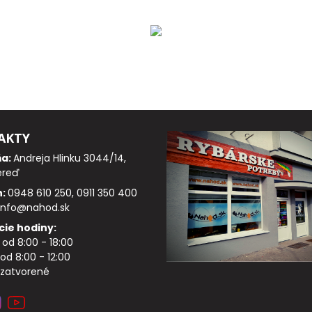
AKTY
ňa:
Andreja Hlinku 3044/14,
ereď
n:
0948 610 250, 0911 350 400
info@nahod.sk
cie hodiny:
: od 8:00 - 18:00
od 8:00 - 12:00
 zatvorené