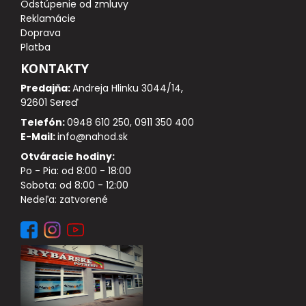
Odstúpenie od zmluvy
DOPLNKY K NAVIJAKOM
Reklamácie
Doprava
SPODOVÉ NAVIJAKY
Platba
KONTAKTY
BIŽUTÉRIA
Predajňa:
Andreja Hlinku 3044/14,
92601 Sereď
VLASCE, ŠNÚRY, PLETENKY
Telefón:
0948 610 250, 0911 350 400
E-Mail:
info@nahod.sk
HÁČIKY
Otváracie hodiny:
Po - Pia: od 8:00 - 18:00
OBRATLÍKY A KARABÍNKY
Sobota: od 8:00 - 12:00
Nedeľa: zatvorené
MONTÁŽE A KLIPY
hotové náväzce
HADIČKY, PREVLEKY, ROVNÁTKA