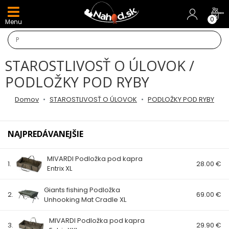
DARČEKY A AKCIE
0
Menu
NOVINKY v E-SHOPE
STAROSTLIVOSŤ O ÚLOVOK /
TOP AKCIE
PODLOŽKY POD RYBY
Odporúčame
Domov
STAROSTLIVOSŤ O ÚLOVOK
PODLOŽKY POD RYBY
Darčeky
NAJPREDÁVANEJŠIE
AKCIA 1+1
MIVARDI Podložka pod kapra
1.
28.00 €
Entrix XL
AKCIOVÝ CAMPING
Giants fishing Podložka
2.
69.00 €
PRÚTY
Unhooking Mat Cradle XL
MIVARDI Podložka pod kapra
KAPROVÉ PRÚTY
3.
29.90 €