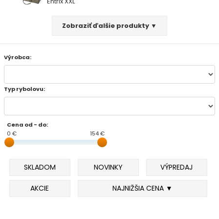
Entrix XXL
FEEDER PRÚTY
Zobraziť ďalšie produkty ▼
TELESKOPICKÉ PRÚTY
Výrobca:
SUMCOVÉ A MORSKÉ PRÚTY
Typ rybolovu:
PRÍVLAČOVÉ PRÚTY
BIČE A DELIČKY
Cena od - do:
0 €
154 €
SPODOVÉ A MARKEROVACIE PRÚTY
SKLADOM
NOVINKY
VÝPREDAJ
FEEDER ŠPIČKY
AKCIE
NAJNIŽŠIA CENA ▼
MATCHOVÉ A BOLOGNESOVÉ PRÚTY
CESTOVNÉ PRÚTY