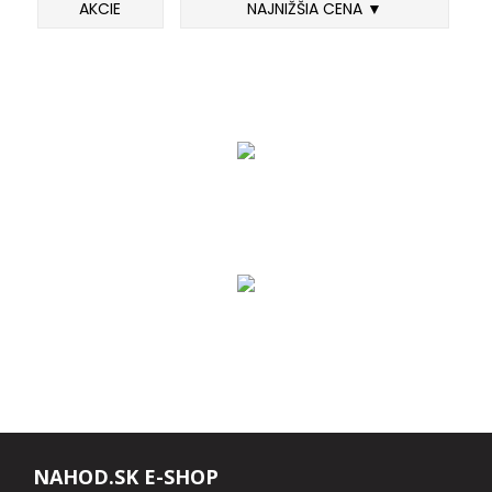
AKCIE
NAJNIŽŠIA CENA ▼
FEEDER PRÚTY
TELESKOPICKÉ PRÚTY
SUMCOVÉ A MORSKÉ PRÚTY
PRÍVLAČOVÉ PRÚTY
BIČE A DELIČKY
SPODOVÉ A MARKEROVACIE PRÚTY
FEEDER ŠPIČKY
MATCHOVÉ A BOLOGNESOVÉ PRÚTY
NAHOD.SK E-SHOP
CESTOVNÉ PRÚTY