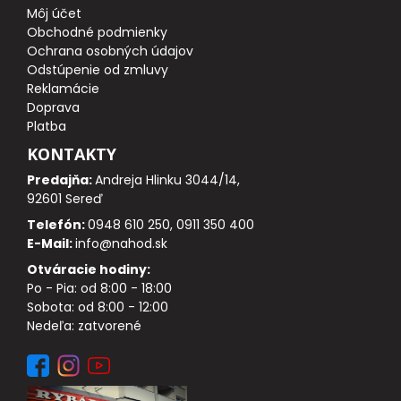
Môj účet
Obchodné podmienky
DOPLNKY K PRÚTOM
Ochrana osobných údajov
Odstúpenie od zmluvy
Reklamácie
Udice na dierky
Doprava
Platba
PUZDRÁ NA PRÚTY
KONTAKTY
Predajňa:
Andreja Hlinku 3044/14,
NAVIJAKY
92601 Sereď
Telefón:
0948 610 250, 0911 350 400
PREDNÁ BRZDA
E-Mail:
info@nahod.sk
Otváracie hodiny:
BAITRUNNER
Po - Pia: od 8:00 - 18:00
Sobota: od 8:00 - 12:00
MULTIPLIKÁTORY
Nedeľa: zatvorené
NÁHRADNÉ CIEVKY