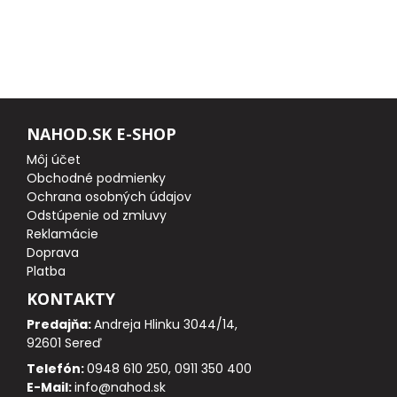
FEEDER PRÚTY
TELESKOPICKÉ PRÚTY
SUMCOVÉ A MORSKÉ PRÚTY
NAHOD.SK E-SHOP
Môj účet
PRÍVLAČOVÉ PRÚTY
Obchodné podmienky
Ochrana osobných údajov
Odstúpenie od zmluvy
BIČE A DELIČKY
Reklamácie
Doprava
SPODOVÉ A MARKEROVACIE PRÚTY
Platba
KONTAKTY
FEEDER ŠPIČKY
Predajňa:
Andreja Hlinku 3044/14,
92601 Sereď
MATCHOVÉ A BOLOGNESOVÉ PRÚTY
Telefón:
0948 610 250, 0911 350 400
E-Mail:
info@nahod.sk
CESTOVNÉ PRÚTY