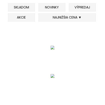
SKLADOM
NOVINKY
VÝPREDAJ
FEEDER PRÚTY
AKCIE
NAJNIŽŠIA CENA ▼
TELESKOPICKÉ PRÚTY
SUMCOVÉ A MORSKÉ PRÚTY
PRÍVLAČOVÉ PRÚTY
BIČE A DELIČKY
SPODOVÉ A MARKEROVACIE PRÚTY
FEEDER ŠPIČKY
MATCHOVÉ A BOLOGNESOVÉ PRÚTY
CESTOVNÉ PRÚTY