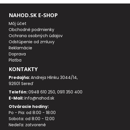
NAHOD.SK E-SHOP
DOPLNKY K PRÚTOM
Môj účet
Obchodné podmienky
Udice na dierky
Ochrana osobných údajov
Odstúpenie od zmluvy
PUZDRÁ NA PRÚTY
Reklamácie
Doprava
NAVIJAKY
Platba
KONTAKTY
PREDNÁ BRZDA
Predajňa:
Andreja Hlinku 3044/14,
92601 Sereď
BAITRUNNER
Telefón:
0948 610 250, 0911 350 400
E-Mail:
info@nahod.sk
MULTIPLIKÁTORY
Otváracie hodiny:
Po - Pia: od 8:00 - 18:00
Sobota: od 8:00 - 12:00
NÁHRADNÉ CIEVKY
Nedeľa: zatvorené