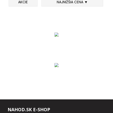
AKCIE
NAJNIŽŠIA CENA ▼
FEEDER PRÚTY
TELESKOPICKÉ PRÚTY
SUMCOVÉ A MORSKÉ PRÚTY
PRÍVLAČOVÉ PRÚTY
BIČE A DELIČKY
SPODOVÉ A MARKEROVACIE PRÚTY
FEEDER ŠPIČKY
MATCHOVÉ A BOLOGNESOVÉ PRÚTY
NAHOD.SK E-SHOP
CESTOVNÉ PRÚTY