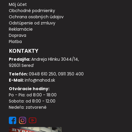
Môj účet
Obchodné podmienky
DOPLNKY K PRÚTOM
Ochrana osobných údajov
Odstúpenie od zmluvy
Reklamácie
Udice na dierky
Doprava
Platba
PUZDRÁ NA PRÚTY
KONTAKTY
Predajňa:
Andreja Hlinku 3044/14,
NAVIJAKY
92601 Sereď
Telefón:
0948 610 250, 0911 350 400
PREDNÁ BRZDA
E-Mail:
info@nahod.sk
Otváracie hodiny:
BAITRUNNER
Po - Pia: od 8:00 - 18:00
Sobota: od 8:00 - 12:00
MULTIPLIKÁTORY
Nedeľa: zatvorené
NÁHRADNÉ CIEVKY