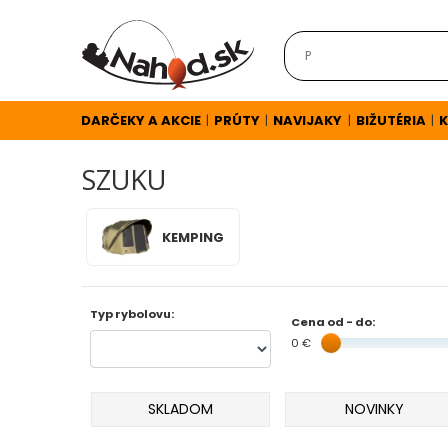
DARČEKY
A
AKCIE
DARČEKY A AKCIE
PRÚTY
NAVIJAKY
BIŽUTÉRIA
K
|
|
|
|
SZUKU
NOVINKY
KEMPING
v
E-
Typ rybolovu:
SHOPE
Cena od - do:
0 €
TOP
AKCIE
SKLADOM
NOVINKY