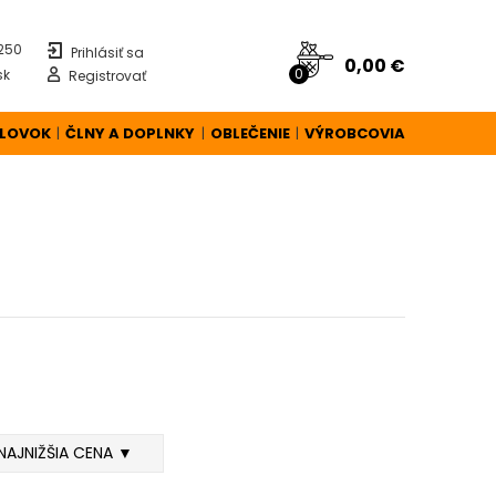
 250
Prihlásiť sa
0,00 €
0
sk
Registrovať
ÚLOVOK
ČLNY A DOPLNKY
OBLEČENIE
VÝROBCOVIA
|
|
|
NAJNIŽŠIA CENA ▼