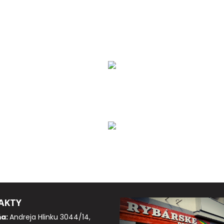
AKTY
ňa:
Andreja Hlinku 3044/14,