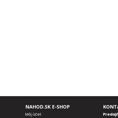
Odporúčame
Darčeky
AKCIA
1+1
AKCIOVÝ
CAMPING
PRÚTY
KAPROVÉ
PRÚTY
NAHOD.SK E-SHOP
KONT
Môj účet
Predaj
FEEDER