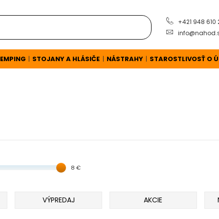
+421 948 610
info@nahod.
EMPING
STOJANY A HLÁSIČE
NÁSTRAHY
STAROSTLIVOSŤ O 
|
|
|
8 €
VÝPREDAJ
AKCIE