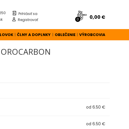
 250
Prihlásiť sa
0,00 €
0
sk
Registrovať
ÚLOVOK
ČLNY A DOPLNKY
OBLEČENIE
VÝROBCOVIA
|
|
|
FLUOROCARBON
od 6.50 €
od 6.50 €