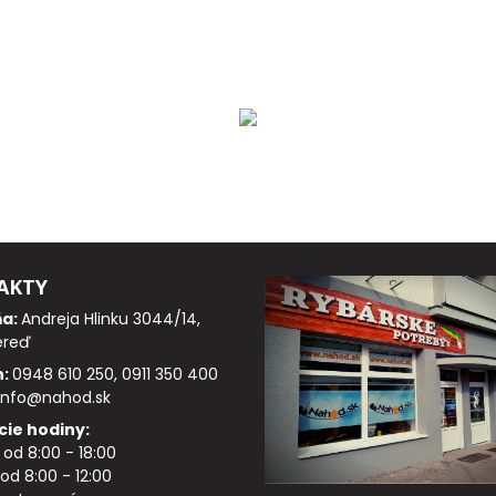
AKTY
ňa:
Andreja Hlinku 3044/14,
ereď
n:
0948 610 250, 0911 350 400
info@nahod.sk
cie hodiny:
: od 8:00 - 18:00
od 8:00 - 12:00