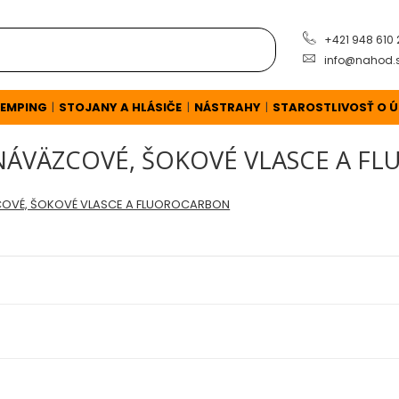
+421 948 610
info@nahod.
EMPING
STOJANY A HLÁSIČE
NÁSTRAHY
STAROSTLIVOSŤ O 
|
|
|
/ NÁVÄZCOVÉ, ŠOKOVÉ VLASCE A 
OVÉ, ŠOKOVÉ VLASCE A FLUOROCARBON