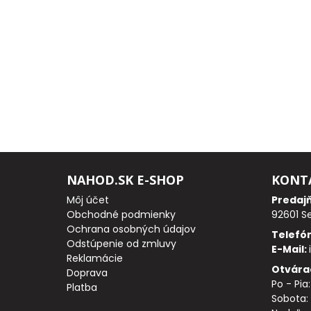
PRÚTY
TELESKOPICKÉ
PRÚTY
SUMCOVÉ
A
MORSKÉ
NAHOD.SK E-SHOP
KONT
PRÚTY
Môj účet
Predaj
Obchodné podmienky
92601 S
PRÍVLAČOVÉ
Ochrana osobných údajov
Telefó
Odstúpenie od zmluvy
E-Mail:
PRÚTY
Reklamácie
Otvára
Doprava
Po - Pia
BIČE
Platba
Sobota: 