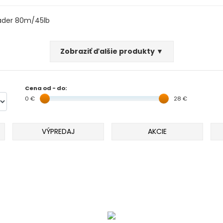
eader 80m/45lb
Zobraziť ďalšie produkty ▼
Cena od - do:
0 €
28 €
VÝPREDAJ
AKCIE