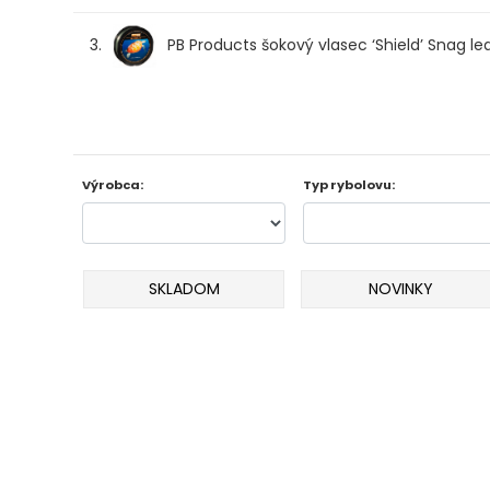
Odporúčame
3.
PB Products šokový vlasec ‘Shield’ Snag l
Darčeky
AKCIA
1+1
Výrobca:
Typ rybolovu:
AKCIOVÝ
CAMPING
SKLADOM
NOVINKY
PRÚTY
KAPROVÉ
PRÚTY
FEEDER