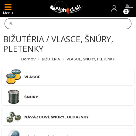
DARČEKY A AKCIE
0
Menu
NOVINKY v E-SHOPE
BIŽUTÉRIA / VLASCE, ŠNÚRY,
TOP AKCIE
PLETENKY
Odporúčame
Domov
BIŽUTÉRIA
VLASCE, ŠNÚRY, PLETENKY
Darčeky
VLASCE
AKCIA 1+1
ŠNÚRY
AKCIOVÝ CAMPING
PRÚTY
NÁVÄZCOVÉ ŠNÚRY, OLOVENKY
KAPROVÉ PRÚTY