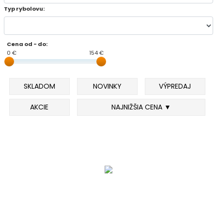
Typ rybolovu:
DOPLNKY K PRÚTOM
Cena od - do:
Udice na dierky
0 €
154 €
PUZDRÁ NA PRÚTY
SKLADOM
NOVINKY
VÝPREDAJ
NAVIJAKY
AKCIE
NAJNIŽŠIA CENA ▼
PREDNÁ BRZDA
BAITRUNNER
MULTIPLIKÁTORY
NÁHRADNÉ CIEVKY