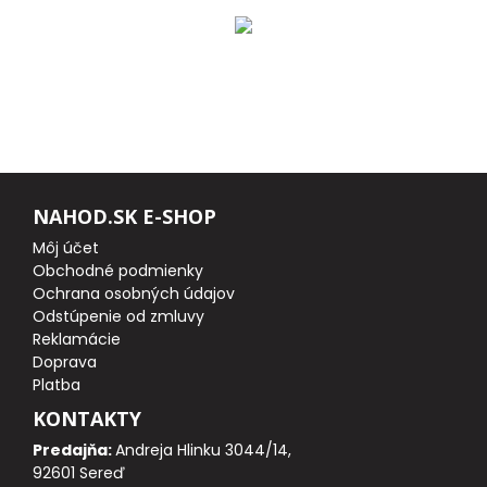
DOPLNKY K NAVIJAKOM
SPODOVÉ NAVIJAKY
BIŽUTÉRIA
VLASCE, ŠNÚRY, PLETENKY
NAHOD.SK E-SHOP
HÁČIKY
Môj účet
Obchodné podmienky
OBRATLÍKY A KARABÍNKY
Ochrana osobných údajov
Odstúpenie od zmluvy
Reklamácie
MONTÁŽE A KLIPY
Doprava
Platba
hotové náväzce
KONTAKTY
Predajňa:
Andreja Hlinku 3044/14,
HADIČKY, PREVLEKY, ROVNÁTKA
92601 Sereď